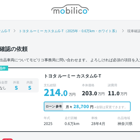
モビリコ
ムG-T
トヨタ ルーミー カスタムG-T（2025年・0.6万km・ホワイト系）
現車確
確認の依頼
出品車両についてモビリコ事務局に問い合わせます。
よろしければ必須の項目を入
品中
トヨタ ルーミー カスタムG-T
板金歴
外装
内装
支払総額
本体価格
諸費用
S
S
なし
214
.0
203
11
.0
.0
万円
万円
万円
28,700
ローン
参考
月々
円
※金額は変更できます。
年式
走行距離
車検
出品地域
2025
0.6万km
28年4月
神奈川県