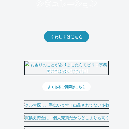
クルマの将来的な価値を予測！
出品や下取りの際の参考に。
くわしくはこちら
0800-500-5500
よくあるご質問はこちら