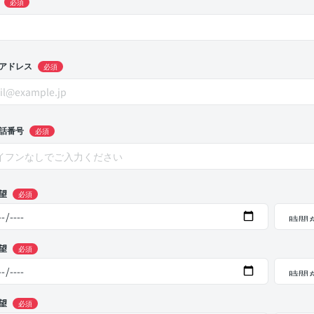
必須
アドレス
必須
話番号
必須
望
必須
望
必須
望
必須