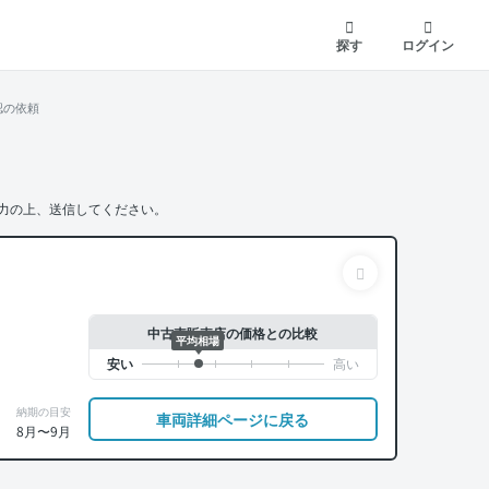
探す
ログイン
認の依頼
力の上、送信してください。
中古車販売店の価格との比較
平均相場
納期の目安
車両詳細ページに戻る
8月〜9月