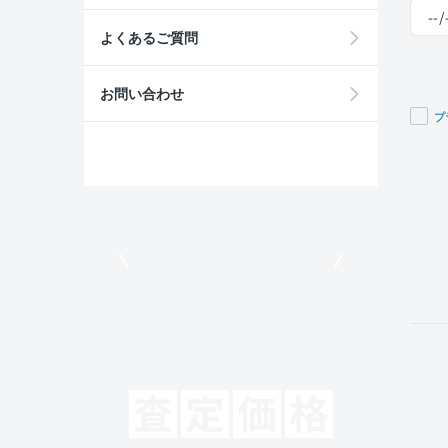
よくあるご質問
お問い合わせ
プ
If you
are a
huma
ignor
this
field
モビリコでクルマを売りたい方