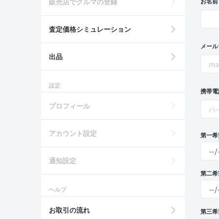
販売店でクルマの登録
お名前
査定価格シミュレーション
メール
出品
設定
携帯電
プロフィール
アカウント設定
第一希
通知設定
第二希
ヘルプ
お取引の流れ
第三希