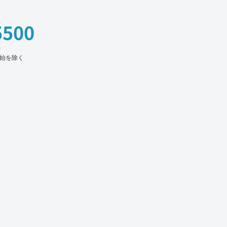
5500
時
始を除く