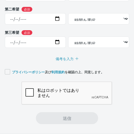
第二希望
必須
第三希望
必須
備考を入力
プライバシーポリシー
及び
利用規約
を確認の上、同意します。
If you
are a
human,
ignore
this
field
送信