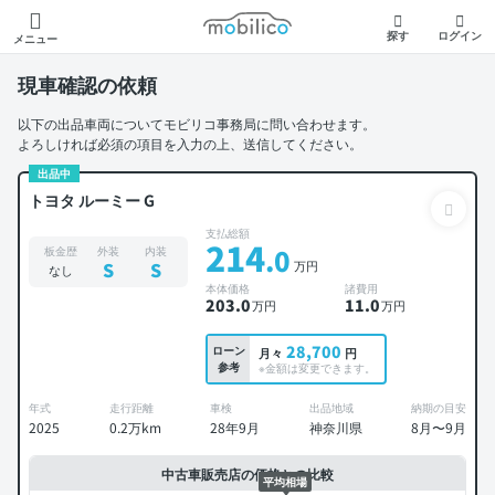
モビリコ
探す
ログイン
メニュー
現車確認の依頼
以下の出品車両についてモビリコ事務局に問い合わせます。
よろしければ必須の項目を入力の上、送信してください。
出品中
トヨタ ルーミー G
支払総額
214
.0
板金歴
外装
内装
万円
S
S
なし
本体価格
諸費用
203
.0
11
.0
万円
万円
28,700
ローン
月々
円
参考
※金額は変更できます。
年式
走行距離
車検
出品地域
納期の目安
2025
0.2万km
28年9月
神奈川県
8月〜9月
中古車販売店の価格との比較
平均相場