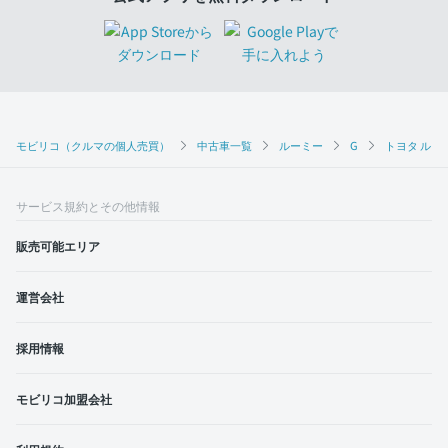
モビリコ（クルマの個人売買）
中古車一覧
ルーミー
G
トヨタ ルーミ
サービス規約とその他情報
販売可能エリア
運営会社
採用情報
モビリコ加盟会社