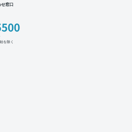
わせ窓口
5500
時
始を除く