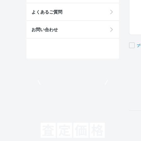
よくあるご質問
お問い合わせ
プ
If you
are a
huma
ignor
モビリコでクルマを売りたい方
this
field