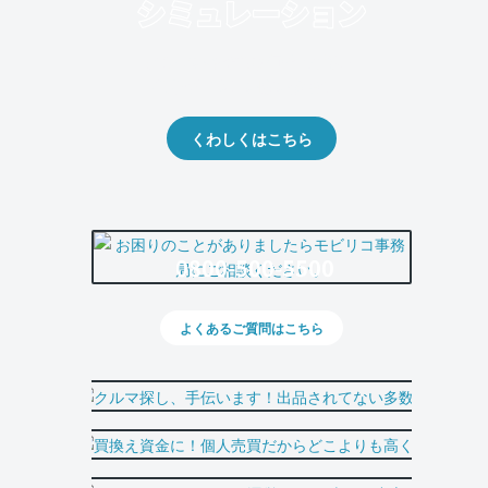
クルマの将来的な価値を予測！
出品や下取りの際の参考に。
くわしくはこちら
0800-500-5500
よくあるご質問はこちら