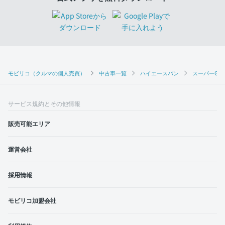
モビリコ（クルマの個人売買）
中古車一覧
ハイエースバン
スーパーGL 
サービス規約とその他情報
販売可能エリア
運営会社
採用情報
モビリコ加盟会社