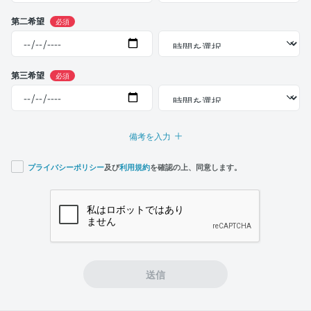
第二希望
必須
第三希望
必須
備考を入力
プライバシーポリシー
及び
利用規約
を確認の上、同意します。
If you
are a
human,
ignore
this
field
送信