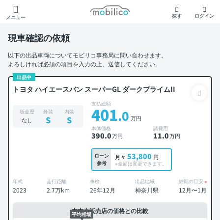
モビリコ
探す
ログイン
メニュー
現車確認の依頼
以下の出品車両についてモビリコ事務局に問い合わせます。
よろしければ必須の項目を入力の上、送信してください。
出品中
トヨタ ハイエースバン スーパーGL ダークプライムII
支払総額
401
.0
板金歴
外装
内装
万円
S
S
なし
本体価格
諸費用
390
.0
11
.0
万円
万円
53,800
ローン
月々
円
参考
※金額は変更できます。
年式
走行距離
車検
出品地域
納期の目安
※
2023
2.7万km
26年12月
神奈川県
12月〜1月
中古車販売店の価格との比較
平均相場