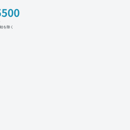
5500
時
始を除く