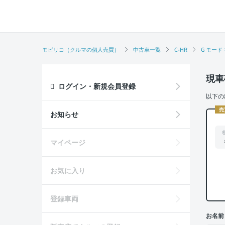
モビリコ（クルマの個人売買）
中古車一覧
C-HR
G モード
現車
ログイン・新規会員登録
以下の
売
お知らせ
マイページ
お気に入り
登録車両
お名前