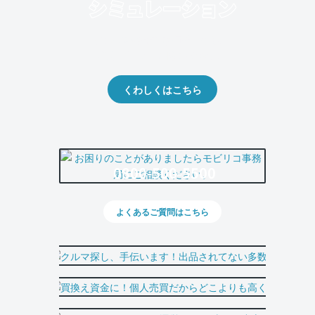
クルマの将来的な価値を予測！
出品や下取りの際の参考に。
くわしくはこちら
0800-500-5500
よくあるご質問はこちら