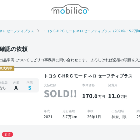
モビリコ
 ネロ セーフティプラス
トヨタ C-HR G モード ネロ セーフティプラス（2021年・5.7
確認の依頼
出品車両についてモビリコ事務局に問い合わせます。
よろしければ必須の項目を入
買成約中
トヨタ C-HR G モード ネロ セーフティプラス
板金歴
外装
内装
支払総額
本体価格
諸費用
A
S
なし
SOLD!!
170
11
.0
.0
万円
万円
年式
走行距離
車検
出品地域
納
2021
5.7万km
26年1月
神奈川県
2
必須