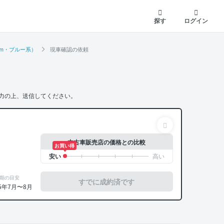
探す
ログイン
万km・ブルー系）
現車確認の依頼
力の上、送信してください。
中古車販売店の価格との比較
お買い得
期の目安
すでに成約済です
5年7月〜8月