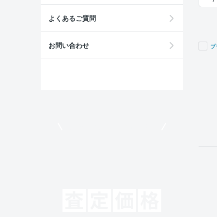
よくあるご質問
お問い合わせ
プ
If you
are a
huma
ignor
this
field
モビリコでクルマを売りたい方