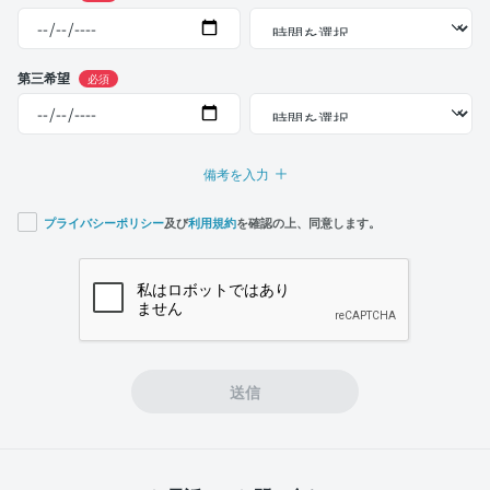
第三希望
必須
備考を入力
プライバシーポリシー
及び
利用規約
を確認の上、同意します。
If you
are a
human,
ignore
this
field
送信