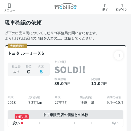
モビリコ
探す
ログイン
メニュー
現車確認の依頼
以下の出品車両についてモビリコ事務局に問い合わせます。
よろしければ必須の項目を入力の上、送信してください。
売買成約中
トヨタ ルーミー X S
支払総額
SOLD!!
板金歴
外装
内装
C
S
あり
本体価格
諸費用
39
.0
11
.0
万円
万円
年式
走行距離
車検
出品地域
納期の目安
2018
7.2万km
27年7月
神奈川県
9月〜10月
中古車販売店の価格との比較
お買い得