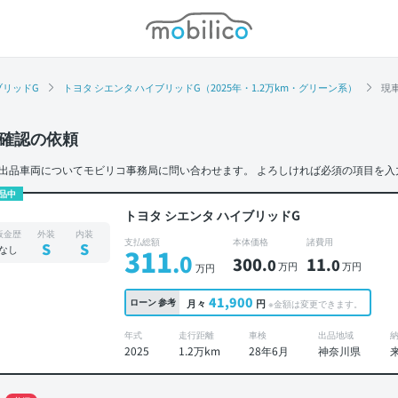
モビリコ
ブリッドG
トヨタ シエンタ ハイブリッドG（2025年・1.2万km・グリーン系）
現
確認の依頼
出品車両についてモビリコ事務局に問い合わせます。
よろしければ必須の項目を入
品中
トヨタ シエンタ ハイブリッドG
板金歴
外装
内装
支払総額
本体価格
諸費用
S
S
なし
311
.0
300
11
.0
.0
万円
万円
万円
41,900
ローン
参考
月々
円
※金額は変更できます。
年式
走行距離
車検
出品地域
2025
1.2万km
28年6月
神奈川県