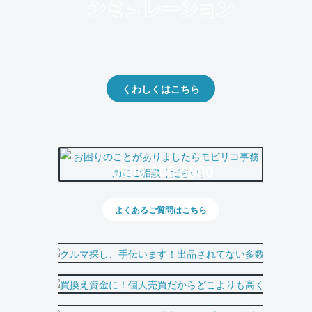
クルマの将来的な価値を予測！
出品や下取りの際の参考に。
くわしくはこちら
0800-500-5500
よくあるご質問はこちら