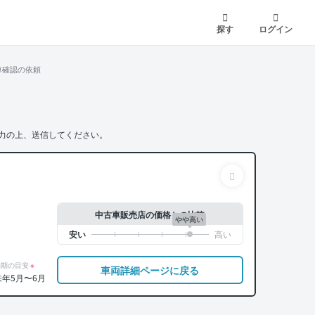
探す
ログイン
車確認の依頼
力の上、送信してください。
中古車販売店の価格との比較
やや高い
納期の目安
※
車両詳細ページに戻る
来年5月〜6月