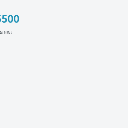
5500
時
始を除く