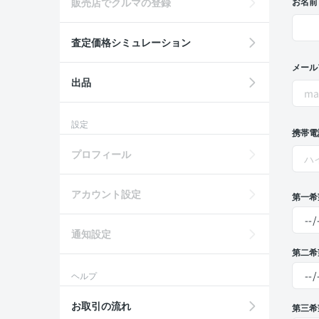
販売店でクルマの登録
お名前
査定価格シミュレーション
メール
出品
設定
携帯電
プロフィール
アカウント設定
第一希
通知設定
第二希
ヘルプ
お取引の流れ
第三希