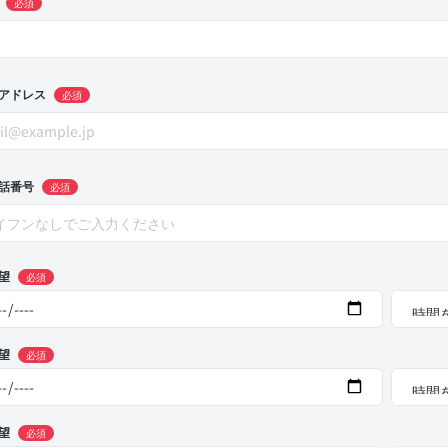
必須
アドレス
必須
話番号
必須
望
必須
望
必須
望
必須