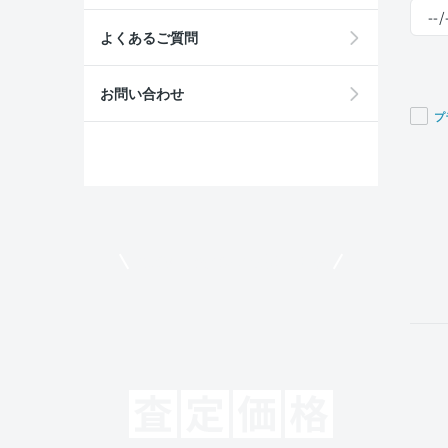
よくあるご質問
お問い合わせ
プ
If you
are a
huma
ignor
this
field
モビリコでクルマを売りたい方