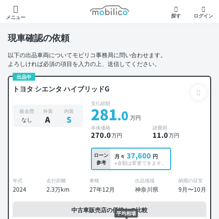
モビリコ
探す
ログイン
メニュー
現車確認の依頼
以下の出品車両についてモビリコ事務局に問い合わせます。
よろしければ必須の項目を入力の上、送信してください。
出品中
トヨタ シエンタ ハイブリッドG
支払総額
281
.0
板金歴
外装
内装
万円
A
S
なし
本体価格
諸費用
270
.0
11
.0
万円
万円
37,600
ローン
月々
円
参考
※金額は変更できます。
年式
走行距離
車検
出品地域
納期の目安
2024
2.3万km
27年12月
神奈川県
9月〜10月
中古車販売店の価格との比較
平均相場