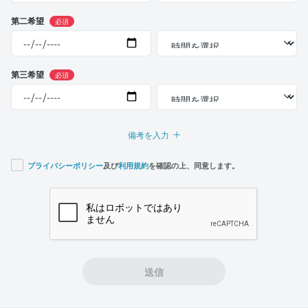
第二希望
必須
第三希望
必須
備考を入力
プライバシーポリシー
及び
利用規約
を確認の上、同意します。
If you
are a
human,
ignore
this
field
送信