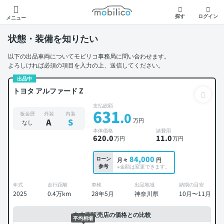
モビリコ
探す
ログイン
メニュー
状態・装備を知りたい
以下の出品車両についてモビリコ事務局に問い合わせます。
よろしければ必須の項目を入力の上、送信してください。
出品中
トヨタ アルファード Z
支払総額
631
.0
板金歴
外装
内装
万円
A
S
なし
本体価格
諸費用
620
.0
11
.0
万円
万円
84,000
ローン
月々
円
参考
※金額は変更できます。
年式
走行距離
車検
出品地域
納期の目安
2025
0.4万km
28年5月
神奈川県
10月〜11月
中古車販売店の価格との比較
平均相場