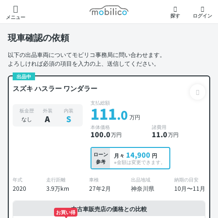
モビリコ
探す
ログイン
メニュー
現車確認の依頼
以下の出品車両についてモビリコ事務局に問い合わせます。
よろしければ必須の項目を入力の上、送信してください。
出品中
スズキ ハスラー ワンダラー
支払総額
111
.0
板金歴
外装
内装
万円
A
S
なし
本体価格
諸費用
100
.0
11
.0
万円
万円
14,900
ローン
月々
円
参考
※金額は変更できます。
年式
走行距離
車検
出品地域
納期の目安
2020
3.9万km
27年2月
神奈川県
10月〜11月
中古車販売店の価格との比較
お買い得