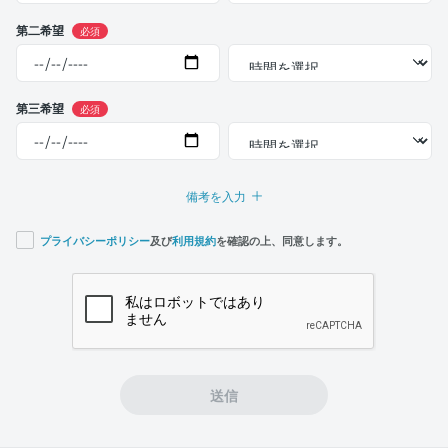
第二希望
必須
第三希望
必須
備考を入力
プライバシーポリシー
及び
利用規約
を確認の上、同意します。
If you
are a
human,
ignore
this
field
送信