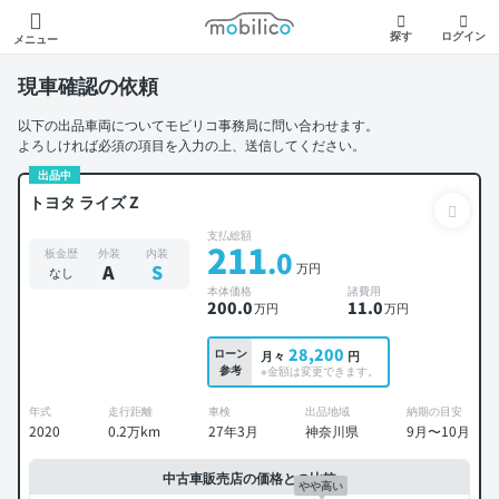
モビリコ
探す
ログイン
メニュー
現車確認の依頼
以下の出品車両についてモビリコ事務局に問い合わせます。
よろしければ必須の項目を入力の上、送信してください。
出品中
トヨタ ライズ Z
支払総額
211
.0
板金歴
外装
内装
万円
A
S
なし
本体価格
諸費用
200
.0
11
.0
万円
万円
28,200
ローン
月々
円
参考
※金額は変更できます。
年式
走行距離
車検
出品地域
納期の目安
2020
0.2万km
27年3月
神奈川県
9月〜10月
中古車販売店の価格との比較
やや高い