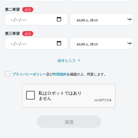
第二希望
必須
第三希望
必須
備考を入力
プライバシーポリシー
及び
利用規約
を確認の上、同意します。
If you
are a
human,
ignore
this
field
送信