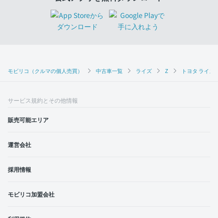
モビリコ（クルマの個人売買）
中古車一覧
ライズ
Z
トヨタ ライズ 
サービス規約とその他情報
販売可能エリア
運営会社
採用情報
モビリコ加盟会社