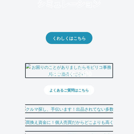
クルマの将来的な価値を予測！
出品や下取りの際の参考に。
くわしくはこちら
0800-500-5500
よくあるご質問はこちら