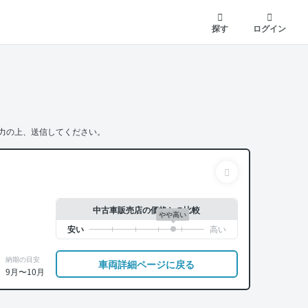
探す
ログイン
力の上、送信してください。
中古車販売店の価格との比較
やや高い
納期の目安
車両詳細ページに戻る
9月〜10月