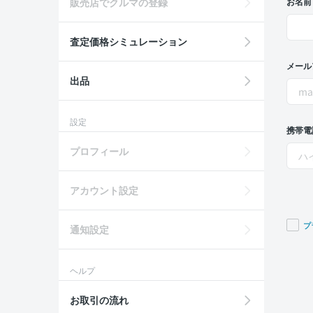
販売店でクルマの登録
お名前
査定価格シミュレーション
メール
出品
設定
携帯電
プロフィール
アカウント設定
プ
通知設定
If you
are a
ヘルプ
huma
ignor
お取引の流れ
this