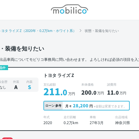
モビリコ
トヨタ ライズ Z（2020年・0.2万km・ホワイト系）
状態・装備を知りたい
・装備を知りたい
出品車両についてモビリコ事務局に問い合わせます。
よろしければ必須の項目を入
品中
トヨタ ライズ Z
板金歴
外装
内装
支払総額
本体価格
諸費用
A
S
なし
211
.0
200
11
.0
.0
万円
万円
万円
28,200
ローン
参考
月々
円
※金額は変更できます。
年式
走行距離
車検
出品地域
2020
0.2万km
27年3月
神奈川県