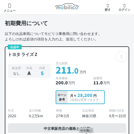
モビリコ
探す
ログイン
メニュー
初期費用について
以下の出品車両についてモビリコ事務局に問い合わせます。
よろしければ必須の項目を入力の上、送信してください。
出品中
トヨタ ライズ Z
支払総額
211
.0
板金歴
外装
内装
万円
A
S
なし
本体価格
諸費用
200
.0
11
.0
万円
万円
28,200
ローン
月々
円
参考
※金額は変更できます。
年式
走行距離
車検
出品地域
納期の目安
2020
0.2万km
27年3月
神奈川県
9月〜10月
中古車販売店の価格との比較
やや高い