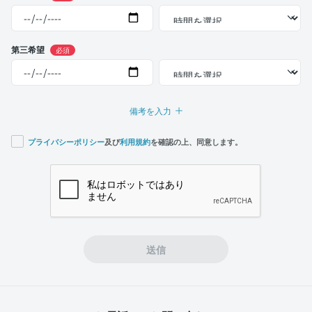
第三希望
必須
備考を入力
プライバシーポリシー
及び
利用規約
を確認の上、同意します。
If you
are a
human,
ignore
this
field
送信