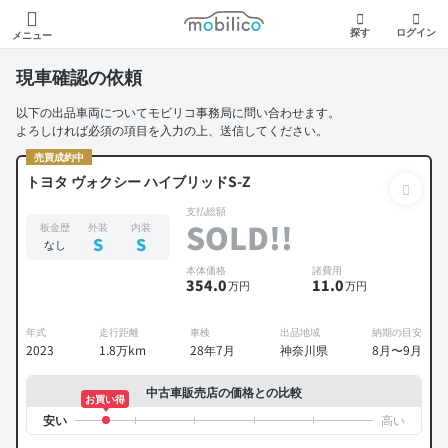
モビリコ
探す
ログイン
メニュー
現車確認の依頼
以下の出品車両についてモビリコ事務局に問い合わせます。
よろしければ必須の項目を入力の上、送信してください。
売買成約中
トヨタ ヴォクシー ハイブリッドS-Z
支払総額
SOLD!!
板金歴
外装
内装
S
S
なし
本体価格
諸費用
354
.0
11
.0
万円
万円
年式
走行距離
車検
出品地域
納期の目安
2023
1.8万km
28年7月
神奈川県
8月〜9月
中古車販売店の価格との比較
お買い得