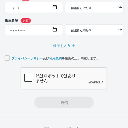
第三希望
必須
備考を入力
プライバシーポリシー
及び
利用規約
を確認の上、同意します。
If you
are a
human,
ignore
this
field
送信