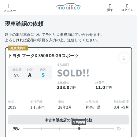
モビリコ
探す
ログイン
メニュー
現車確認の依頼
以下の出品車両についてモビリコ事務局に問い合わせます。
よろしければ必須の項目を入力の上、送信してください。
売買成約中
トヨタ マークX 350RDS GRスポーツ
支払総額
SOLD!!
板金歴
外装
内装
A
S
なし
本体価格
諸費用
338
.0
11
.0
万円
万円
年式
走行距離
車検
出品地域
納期の目安
2019
1.1万km
28年2月
神奈川県
8月〜9月
中古車販売店の価格との比較
平均相場