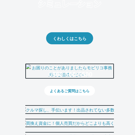
クルマの将来的な価値を予測！
出品や下取りの際の参考に。
くわしくはこちら
0800-500-5500
よくあるご質問はこちら