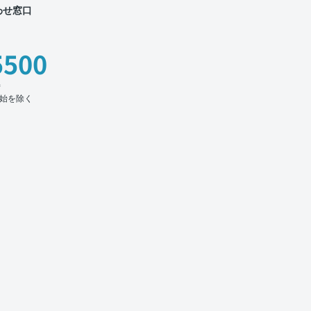
わせ窓口
5500
時
始を除く