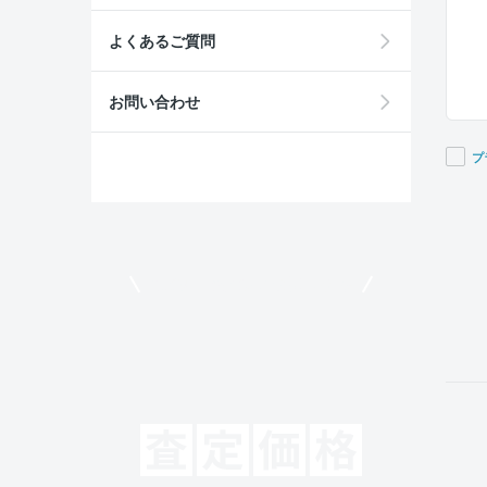
よくあるご質問
お問い合わせ
プ
If you
are a
huma
ignor
モビリコでクルマを売りたい方
this
field