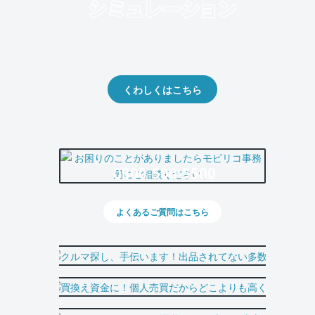
クルマの将来的な価値を予測！
出品や下取りの際の参考に。
くわしくはこちら
0800-500-5500
よくあるご質問はこちら