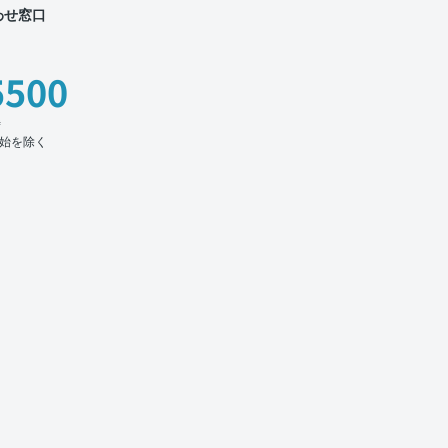
わせ窓口
5500
時
始を除く