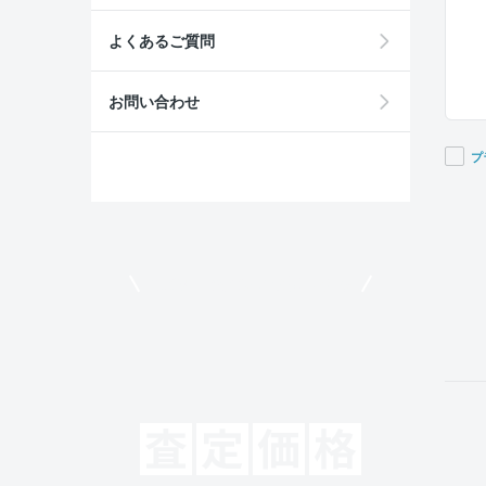
よくあるご質問
お問い合わせ
プ
If you
are a
huma
ignor
モビリコでクルマを売りたい方
this
field