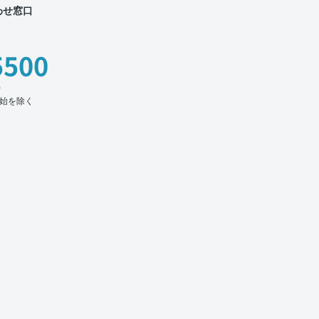
わせ窓口
5500
時
始を除く