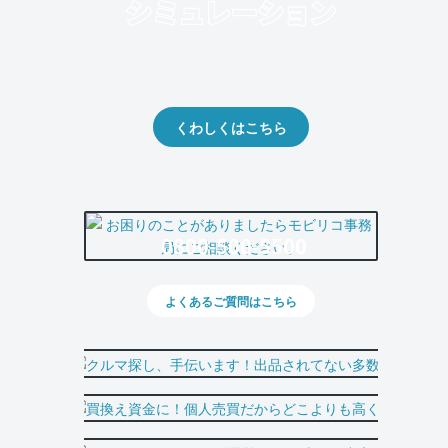
クルマの将来的な価値を予測！
出品や下取りの際の参考に。
くわしくはこちら
0800-500-5500
よくあるご質問はこちら