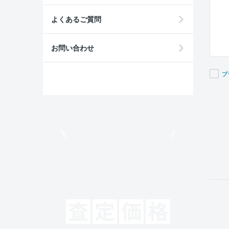
よくあるご質問
お問い合わせ
プ
If you
are a
huma
ignor
モビリコでクルマを売りたい方
this
field