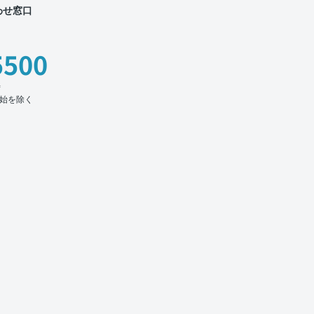
わせ窓口
5500
時
始を除く