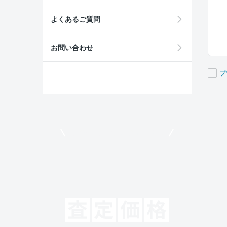
よくあるご質問
お問い合わせ
プ
If you
are a
huma
ignor
モビリコでクルマを売りたい方
this
field