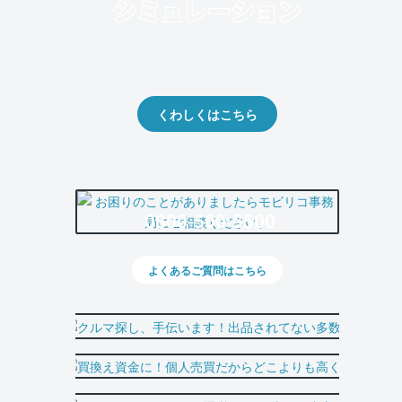
クルマの将来的な価値を予測！
出品や下取りの際の参考に。
くわしくはこちら
0800-500-5500
よくあるご質問はこちら