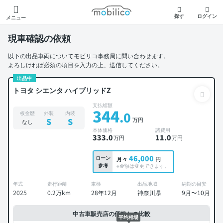
モビリコ
探す
ログイン
メニュー
現車確認の依頼
以下の出品車両についてモビリコ事務局に問い合わせます。
よろしければ必須の項目を入力の上、送信してください。
出品中
トヨタ シエンタ ハイブリッドZ
支払総額
344
.0
板金歴
外装
内装
万円
S
S
なし
本体価格
諸費用
333
.0
11
.0
万円
万円
46,000
ローン
月々
円
参考
※金額は変更できます。
年式
走行距離
車検
出品地域
納期の目安
2025
0.2万km
28年12月
神奈川県
9月〜10月
中古車販売店の価格との比較
平均相場