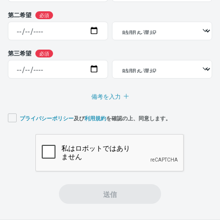
第二希望
必須
第三希望
必須
備考を入力
プライバシーポリシー
及び
利用規約
を確認の上、同意します。
If you
are a
human,
ignore
this
field
送信