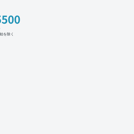
5500
時
始を除く