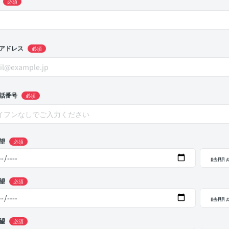
必須
アドレス
必須
話番号
必須
望
必須
望
必須
望
必須