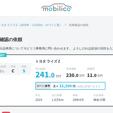
モビリコ
トヨタ ライズ Z（2025年・1.0万km・ホワイト系）
現車確認の依頼
確認の依頼
出品車両についてモビリコ事務局に問い合わせます。
よろしければ必須の項目を入
品中
トヨタ ライズ Z
板金歴
外装
内装
支払総額
本体価格
諸費用
C
S
なし
241
.0
230
11
.0
.0
万円
万円
万円
32,200
ローン
参考
月々
円
※金額は変更できます。
年式
走行距離
車検
出品地域
2025
1.0万km
28年4月
神奈川県