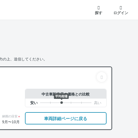
探す
ログイン
力の上、送信してください。
中古車販売店の価格との比較
平均相場
納期の目安
※
車両詳細ページに戻る
9月〜10月