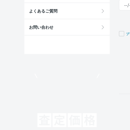
よくあるご質問
お問い合わせ
プ
If you
are a
huma
ignor
this
field
モビリコでクルマを売りたい方