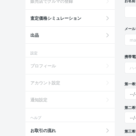
販売店でクルマの登録
お名前
査定価格シミュレーション
メール
出品
設定
携帯電
プロフィール
アカウント設定
第一希
通知設定
第二希
ヘルプ
お取引の流れ
第三希