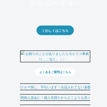
クルマの将来的な価値を予測！
出品や下取りの際の参考に。
くわしくはこちら
0800-500-5500
よくあるご質問はこちら