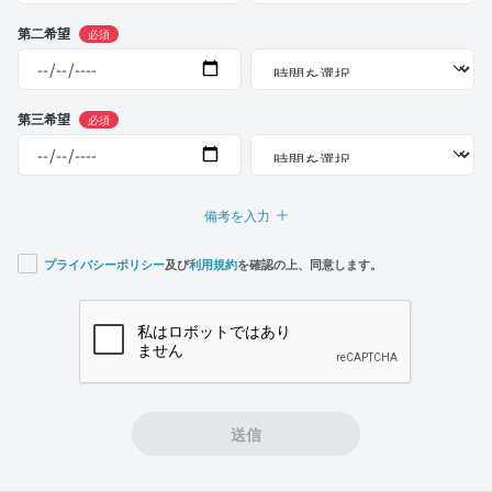
第二希望
必須
第三希望
必須
備考を入力
プライバシーポリシー
及び
利用規約
を確認の上、同意します。
If you
are a
human,
ignore
this
field
送信