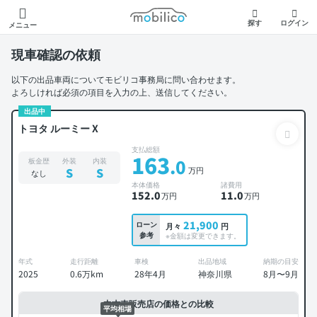
モビリコ
探す
ログイン
メニュー
現車確認の依頼
以下の出品車両についてモビリコ事務局に問い合わせます。
よろしければ必須の項目を入力の上、送信してください。
出品中
トヨタ ルーミー X
支払総額
163
.0
板金歴
外装
内装
万円
S
S
なし
本体価格
諸費用
152
.0
11
.0
万円
万円
21,900
ローン
月々
円
参考
※金額は変更できます。
年式
走行距離
車検
出品地域
納期の目安
2025
0.6万km
28年4月
神奈川県
8月〜9月
中古車販売店の価格との比較
平均相場