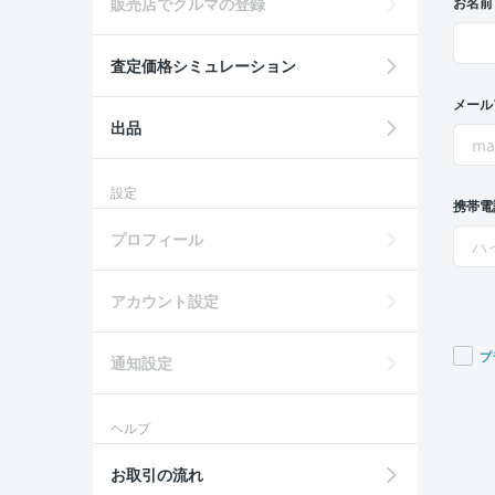
販売店でクルマの登録
お名前
査定価格シミュレーション
メール
出品
設定
携帯電
プロフィール
アカウント設定
プ
通知設定
If you
are a
ヘルプ
huma
ignor
お取引の流れ
this