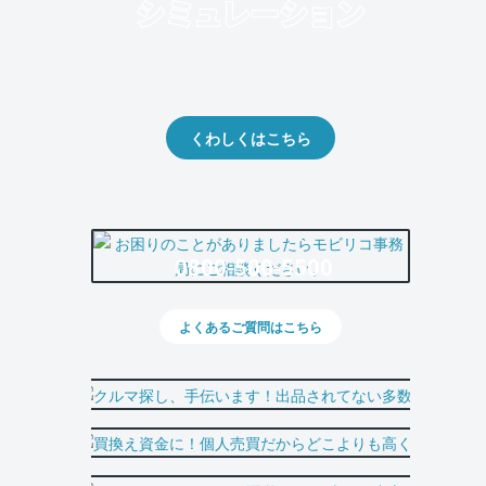
クルマの将来的な価値を予測！
出品や下取りの際の参考に。
くわしくはこちら
0800-500-5500
よくあるご質問はこちら