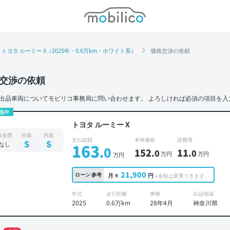
モビリコ
トヨタ ルーミー X（2025年・0.6万km・ホワイト系）
価格交渉の依頼
交渉の依頼
出品車両についてモビリコ事務局に問い合わせます。
よろしければ必須の項目を入
品中
トヨタ ルーミー X
板金歴
外装
内装
支払総額
本体価格
諸費用
S
S
なし
163
.0
152
11
.0
.0
万円
万円
万円
21,900
ローン
参考
月々
円
※金額は変更できます。
年式
走行距離
車検
出品地域
2025
0.6万km
28年4月
神奈川県