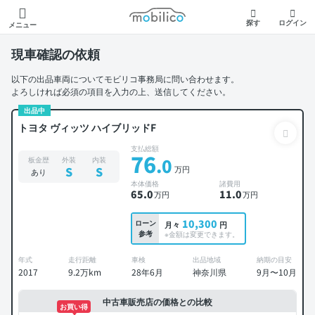
モビリコ
探す
ログイン
メニュー
現車確認の依頼
以下の出品車両についてモビリコ事務局に問い合わせます。
よろしければ必須の項目を入力の上、送信してください。
出品中
トヨタ ヴィッツ ハイブリッドF
支払総額
76
.0
板金歴
外装
内装
万円
S
S
あり
本体価格
諸費用
65
.0
11
.0
万円
万円
10,300
ローン
月々
円
参考
※金額は変更できます。
年式
走行距離
車検
出品地域
納期の目安
2017
9.2万km
28年6月
神奈川県
9月〜10月
中古車販売店の価格との比較
お買い得