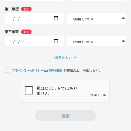
第二希望
必須
第三希望
必須
備考を入力
プライバシーポリシー
及び
利用規約
を確認の上、同意します。
If you
are a
human,
ignore
this
field
送信