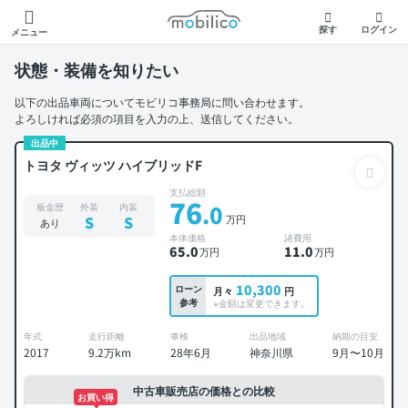
モビリコ
探す
ログイン
メニュー
状態・装備を知りたい
以下の出品車両についてモビリコ事務局に問い合わせます。
よろしければ必須の項目を入力の上、送信してください。
出品中
トヨタ ヴィッツ ハイブリッドF
支払総額
76
.0
板金歴
外装
内装
万円
S
S
あり
本体価格
諸費用
65
.0
11
.0
万円
万円
10,300
ローン
月々
円
参考
※金額は変更できます。
年式
走行距離
車検
出品地域
納期の目安
2017
9.2万km
28年6月
神奈川県
9月〜10月
中古車販売店の価格との比較
お買い得