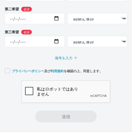
第二希望
必須
第三希望
必須
備考を入力
プライバシーポリシー
及び
利用規約
を確認の上、同意します。
If you
are a
human,
ignore
this
field
送信