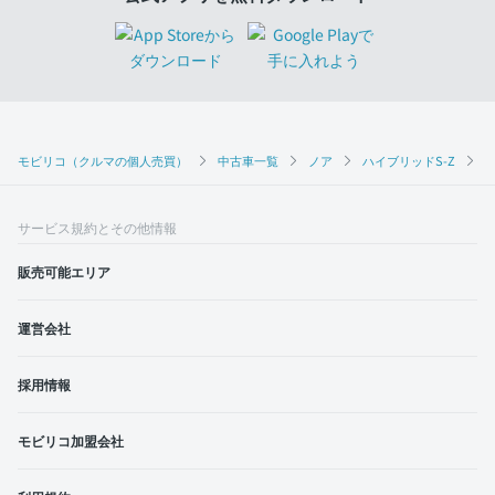
モビリコ（クルマの個人売買）
中古車一覧
ノア
ハイブリッドS-Z
ト
サービス規約とその他情報
販売可能エリア
運営会社
採用情報
モビリコ加盟会社