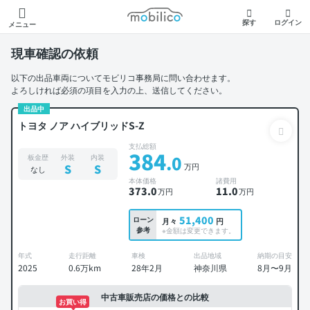
モビリコ
探す
ログイン
メニュー
現車確認の依頼
以下の出品車両についてモビリコ事務局に問い合わせます。
よろしければ必須の項目を入力の上、送信してください。
出品中
トヨタ ノア ハイブリッドS-Z
支払総額
384
.0
板金歴
外装
内装
万円
S
S
なし
本体価格
諸費用
373
.0
11
.0
万円
万円
51,400
ローン
月々
円
参考
※金額は変更できます。
年式
走行距離
車検
出品地域
納期の目安
2025
0.6万km
28年2月
神奈川県
8月〜9月
中古車販売店の価格との比較
お買い得