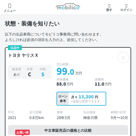
モビリコ
探す
ログイン
メニュー
状態・装備を知りたい
以下の出品車両についてモビリコ事務局に問い合わせます。
よろしければ必須の項目を入力の上、送信してください。
出品中
トヨタ ヤリス X
支払総額
99
.0
板金歴
外装
内装
万円
C
S
あり
本体価格
諸費用
88
.0
11
.0
万円
万円
13,300
ローン
月々
円
参考
※金額は変更できます。
年式
走行距離
車検
出品地域
納期の目安
2021
0.8万km
28年3月
神奈川県
9月〜10月
中古車販売店の価格との比較
お買い得