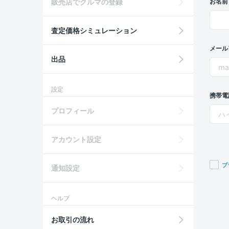
販売店でクルマの登録
お名前
査定価格シミュレーション
メール
出品
設定
携帯電
プロフィール
アカウント設定
プ
通知設定
If you
are a
ヘルプ
huma
ignor
お取引の流れ
this