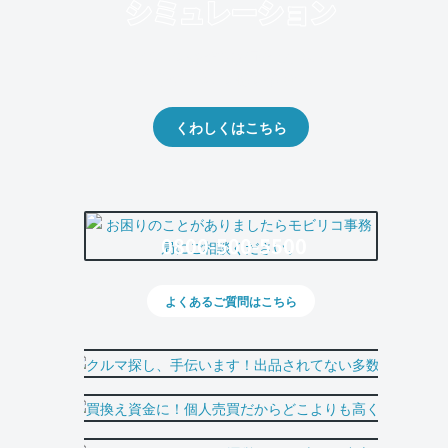
クルマの将来的な価値を予測！
出品や下取りの際の参考に。
くわしくはこちら
0800-500-5500
よくあるご質問はこちら