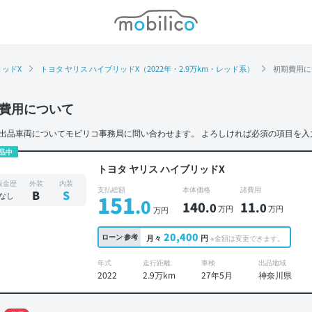
モビリコ
リッドX
トヨタ ヤリス ハイブリッドX（2022年・2.9万km・レッド系）
初期費用に
費用について
出品車両についてモビリコ事務局に問い合わせます。
よろしければ必須の項目を入
品中
トヨタ ヤリス ハイブリッドX
板金歴
外装
内装
支払総額
本体価格
諸費用
B
S
なし
151
.0
140
11
.0
.0
万円
万円
万円
20,400
ローン
参考
月々
円
※金額は変更できます。
年式
走行距離
車検
出品地域
2022
2.9万km
27年5月
神奈川県