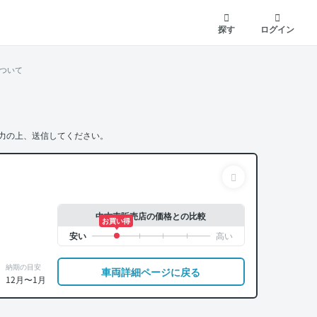
探す
ログイン
ついて
力の上、送信してください。
中古車販売店の価格との比較
お買い得
納期の目安
車両詳細ページに戻る
12月〜1月