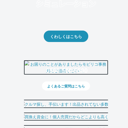
クルマの将来的な価値を予測！
出品や下取りの際の参考に。
くわしくはこちら
0800-500-5500
よくあるご質問はこちら