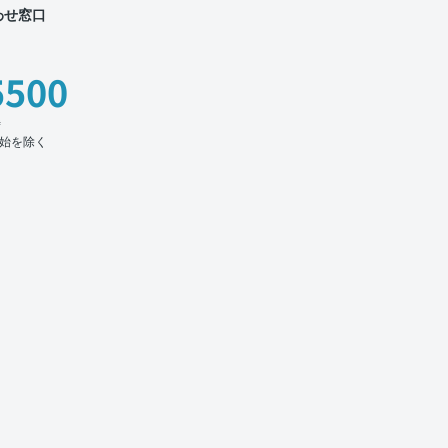
わせ窓口
5500
時
始を除く