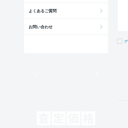
よくあるご質問
お問い合わせ
プ
If you
are a
huma
ignor
モビリコでクルマを売りたい方
this
field