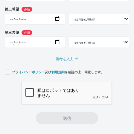
第二希望
必須
第三希望
必須
備考を入力
プライバシーポリシー
及び
利用規約
を確認の上、同意します。
If you
are a
human,
ignore
this
field
送信