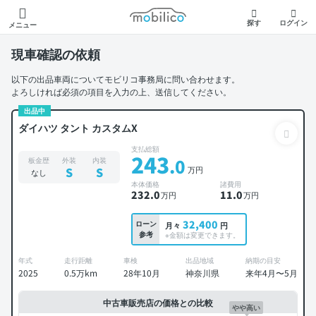
モビリコ
探す
ログイン
メニュー
現車確認の依頼
以下の出品車両についてモビリコ事務局に問い合わせます。
よろしければ必須の項目を入力の上、送信してください。
出品中
ダイハツ タント カスタムX
支払総額
243
.0
板金歴
外装
内装
万円
S
S
なし
本体価格
諸費用
232
.0
11
.0
万円
万円
32,400
ローン
月々
円
参考
※金額は変更できます。
年式
走行距離
車検
出品地域
納期の目安
2025
0.5万km
28年10月
神奈川県
来年4月〜5月
中古車販売店の価格との比較
やや高い