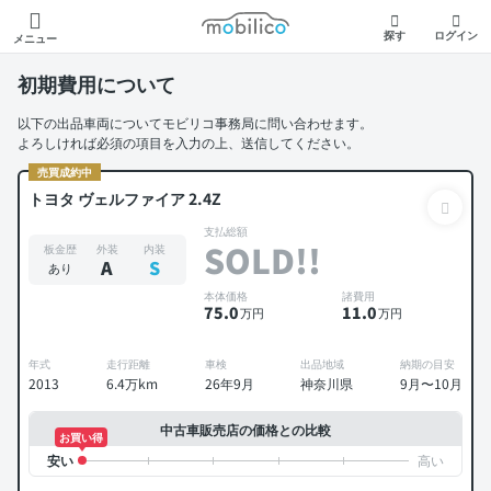
モビリコ
探す
ログイン
メニュー
初期費用について
以下の出品車両についてモビリコ事務局に問い合わせます。
よろしければ必須の項目を入力の上、送信してください。
売買成約中
トヨタ ヴェルファイア 2.4Z
支払総額
SOLD!!
板金歴
外装
内装
A
S
あり
本体価格
諸費用
75
.0
11
.0
万円
万円
年式
走行距離
車検
出品地域
納期の目安
2013
6.4万km
26年9月
神奈川県
9月〜10月
中古車販売店の価格との比較
お買い得