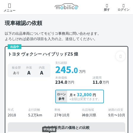
モビリコ
探す
ログイン
メニュー
現車確認の依頼
以下の出品車両についてモビリコ事務局に問い合わせます。
よろしければ必須の項目を入力の上、送信してください。
出品中
トヨタ ヴォクシー ハイブリッドZS 煌
支払総額
245
.0
板金歴
外装
内装
万円
A
A
あり
本体価格
諸費用
234
.0
11
.0
万円
万円
32,800
ローン
月々
円
参考
※金額は変更できます。
年式
走行距離
車検
出品地域
納期の目安
2018
5.2万km
27年10月
神奈川県
9月〜10月
中古車販売店の価格との比較
平均相場