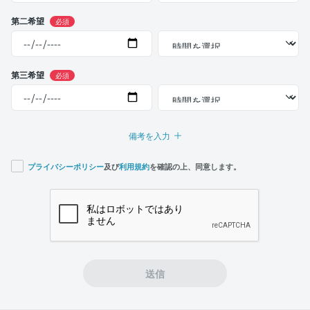
第二希望
必須
第三希望
必須
備考を入力
プライバシーポリシー
及び
利用規約
を確認の上、同意します。
If you
are a
human,
ignore
this
field
送信