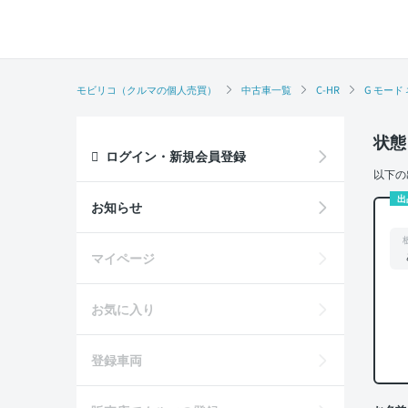
モビリコ（クルマの個人売買）
中古車一覧
C-HR
G モード
状態
ログイン・新規会員登録
以下の
出
お知らせ
マイページ
お気に入り
登録車両