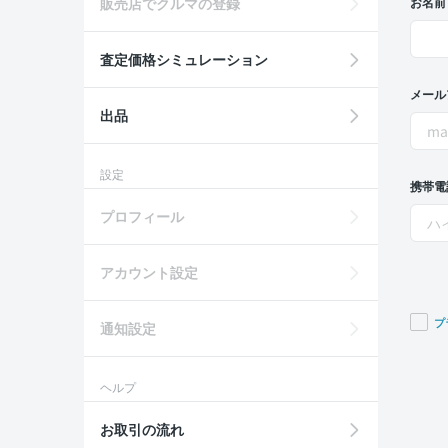
販売店でクルマの登録
お名前
査定価格シミュレーション
メール
出品
設定
携帯電
プロフィール
アカウント設定
プ
通知設定
If you
are a
ヘルプ
huma
ignor
お取引の流れ
this