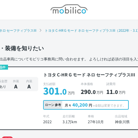
モビリコ
 ネロ セーフティプラスIII
トヨタ C-HR G モード ネロ セーフティプラスIII（2022年・
・装備を知りたい
出品車両についてモビリコ事務局に問い合わせます。
よろしければ必須の項目を入
品中
トヨタ C-HR G モード ネロ セーフティプラスIII
板金歴
外装
内装
支払総額
本体価格
諸費用
A
A
あり
301
.0
290
11
.0
.0
万円
万円
万円
40,200
ローン
参考
月々
円
※金額は変更できます。
年式
走行距離
車検
出品地域
2022
3.1万km
27年10月
神奈川県