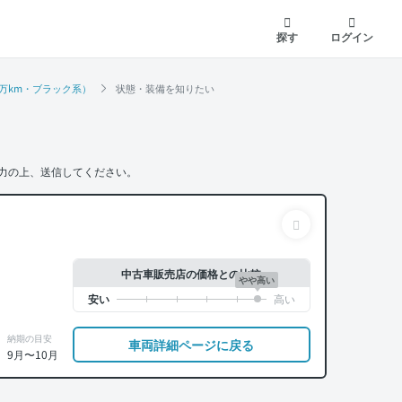
探す
ログイン
3.1万km・ブラック系）
状態・装備を知りたい
力の上、送信してください。
中古車販売店の価格との比較
やや高い
納期の目安
車両詳細ページに戻る
9月〜10月