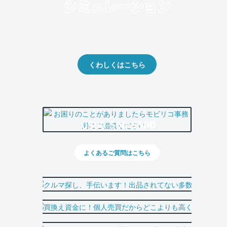
クルマの将来的な価値を予測！
出品や下取りの際の参考に。
くわしくはこちら
0800-500-5500
よくあるご質問はこちら