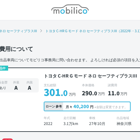
モビリコ
 ネロ セーフティプラスIII
トヨタ C-HR G モード ネロ セーフティプラスIII（2022年・
費用について
出品車両についてモビリコ事務局に問い合わせます。
よろしければ必須の項目を入
品中
トヨタ C-HR G モード ネロ セーフティプラスIII
板金歴
外装
内装
支払総額
本体価格
諸費用
A
A
あり
301
.0
290
11
.0
.0
万円
万円
万円
40,200
ローン
参考
月々
円
※金額は変更できます。
年式
走行距離
車検
出品地域
2022
3.1万km
27年10月
神奈川県