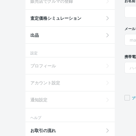
販売店でクルマの登録
お名前
査定価格シミュレーション
メール
出品
設定
携帯電
プロフィール
アカウント設定
プ
通知設定
If you
are a
ヘルプ
huma
ignor
お取引の流れ
this