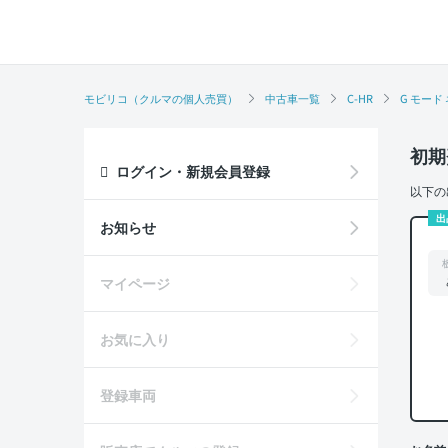
モビリコ（クルマの個人売買）
中古車一覧
C-HR
G モード
初期
ログイン・新規会員登録
以下の
出
お知らせ
マイページ
お気に入り
登録車両