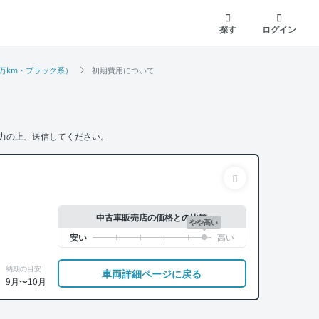
探す
ログイン
3.1万km・ブラック系）
初期費用について
力の上、送信してください。
中古車販売店の価格との比較
やや高い
納期の目安
車両詳細ページに戻る
9月〜10月