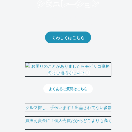
クルマの将来的な価値を予測！
出品や下取りの際の参考に。
くわしくはこちら
0800-500-5500
よくあるご質問はこちら