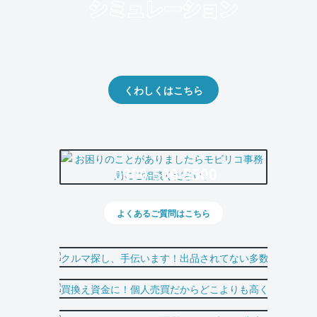
クルマの将来的な価値を予測！
出品や下取りの際の参考に。
くわしくはこちら
0800-500-5500
よくあるご質問はこちら