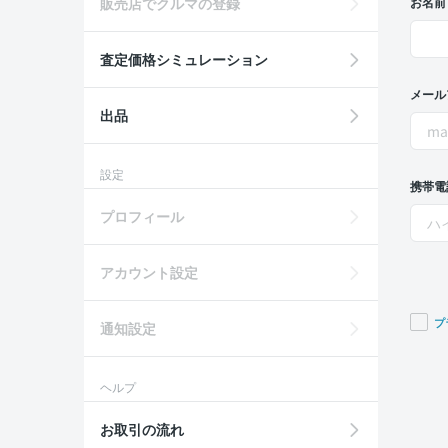
販売店でクルマの登録
お名前
査定価格シミュレーション
メール
出品
設定
携帯電
プロフィール
アカウント設定
プ
通知設定
If you
are a
ヘルプ
huma
ignor
お取引の流れ
this