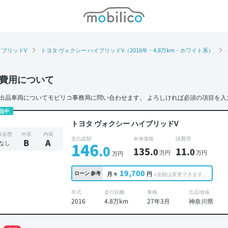
モビリコ
イブリッドV
トヨタ ヴォクシー ハイブリッドV（2016年・4.8万km・ホワイト系）
費用について
出品車両についてモビリコ事務局に問い合わせます。
よろしければ必須の項目を入
品中
トヨタ ヴォクシー ハイブリッドV
板金歴
外装
内装
支払総額
本体価格
諸費用
B
A
なし
146
.0
135
11
.0
.0
万円
万円
万円
19,700
ローン
参考
月々
円
※金額は変更できます。
年式
走行距離
車検
出品地域
2016
4.8万km
27年3月
神奈川県