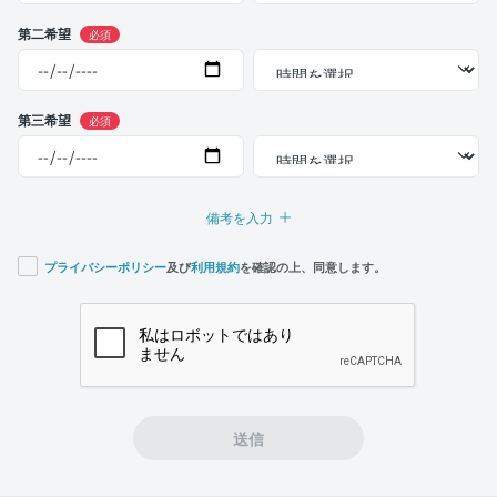
第二希望
必須
第三希望
必須
備考を入力
プライバシーポリシー
及び
利用規約
を確認の上、同意します。
If you
are a
human,
ignore
this
field
送信