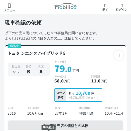
モビリコ
探す
ログイン
メニュー
現車確認の依頼
以下の出品車両についてモビリコ事務局に問い合わせます。
よろしければ必須の項目を入力の上、送信してください。
出品中
トヨタ シエンタ ハイブリッドG
支払総額
79
.0
板金歴
外装
内装
万円
B
A
なし
本体価格
諸費用
68
.0
11
.0
万円
万円
10,700
ローン
月々
円
参考
※金額は変更できます。
年式
走行距離
車検
出品地域
納期の目安
2016
10.6万km
27年1月
神奈川県
10月〜11月
中古車販売店の価格との比較
平均相場