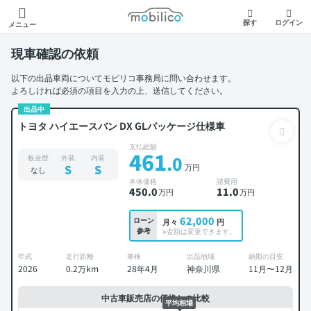
モビリコ
探す
ログイン
メニュー
現車確認の依頼
以下の出品車両についてモビリコ事務局に問い合わせます。
よろしければ必須の項目を入力の上、送信してください。
出品中
トヨタ ハイエースバン DX GLパッケージ仕様車
支払総額
461
.0
板金歴
外装
内装
万円
S
S
なし
本体価格
諸費用
450
.0
11
.0
万円
万円
62,000
ローン
月々
円
参考
※金額は変更できます。
年式
走行距離
車検
出品地域
納期の目安
2026
0.2万km
28年4月
神奈川県
11月〜12月
中古車販売店の価格との比較
平均相場