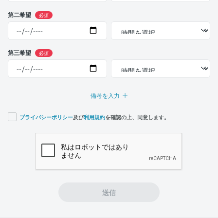
第二希望
必須
第三希望
必須
備考を入力
プライバシーポリシー
及び
利用規約
を確認の上、同意します。
If you
are a
human,
ignore
this
field
送信