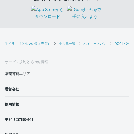
モビリコ（クルマの個人売買）
中古車一覧
ハイエースバン
DX GLパッ
サービス規約とその他情報
販売可能エリア
運営会社
採用情報
モビリコ加盟会社