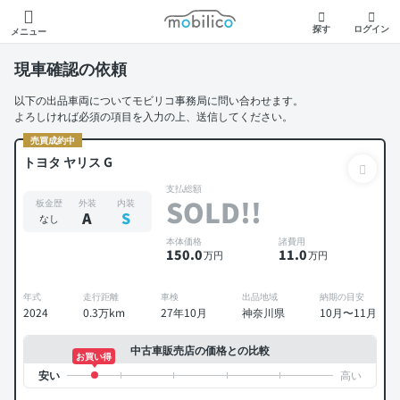
モビリコ
探す
ログイン
メニュー
現車確認の依頼
以下の出品車両についてモビリコ事務局に問い合わせます。
よろしければ必須の項目を入力の上、送信してください。
売買成約中
トヨタ ヤリス G
支払総額
SOLD!!
板金歴
外装
内装
A
S
なし
本体価格
諸費用
150
.0
11
.0
万円
万円
年式
走行距離
車検
出品地域
納期の目安
2024
0.3万km
27年10月
神奈川県
10月〜11月
中古車販売店の価格との比較
お買い得