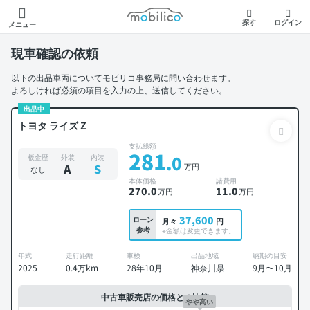
モビリコ
探す
ログイン
メニュー
現車確認の依頼
以下の出品車両についてモビリコ事務局に問い合わせます。
よろしければ必須の項目を入力の上、送信してください。
出品中
トヨタ ライズ Z
支払総額
281
.0
板金歴
外装
内装
万円
A
S
なし
本体価格
諸費用
270
.0
11
.0
万円
万円
37,600
ローン
月々
円
参考
※金額は変更できます。
年式
走行距離
車検
出品地域
納期の目安
2025
0.4万km
28年10月
神奈川県
9月〜10月
中古車販売店の価格との比較
やや高い