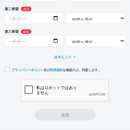
第二希望
必須
第三希望
必須
備考を入力
プライバシーポリシー
及び
利用規約
を確認の上、同意します。
If you
are a
human,
ignore
this
field
送信