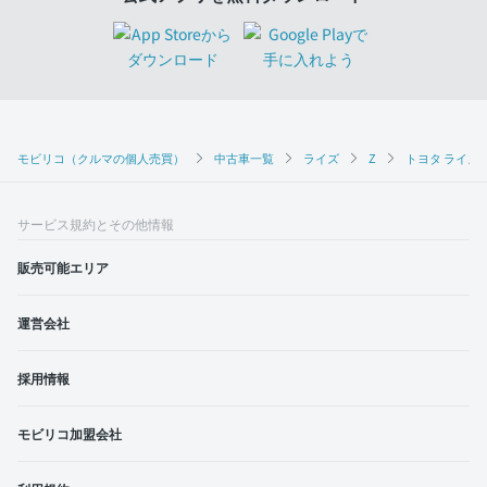
モビリコ（クルマの個人売買）
中古車一覧
ライズ
Z
トヨタ ライズ 
サービス規約とその他情報
販売可能エリア
運営会社
採用情報
モビリコ加盟会社