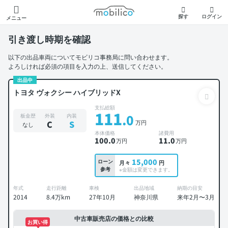
モビリコ
探す
ログイン
メニュー
引き渡し時期を確認
以下の出品車両についてモビリコ事務局に問い合わせます。
よろしければ必須の項目を入力の上、送信してください。
出品中
トヨタ ヴォクシー ハイブリッドX
支払総額
111
.0
板金歴
外装
内装
万円
C
S
なし
本体価格
諸費用
100
.0
11
.0
万円
万円
15,000
ローン
月々
円
参考
※金額は変更できます。
年式
走行距離
車検
出品地域
納期の目安
2014
8.4万km
27年10月
神奈川県
来年2月〜3月
中古車販売店の価格との比較
お買い得