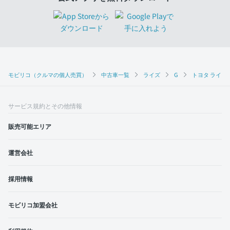
モビリコ（クルマの個人売買）
中古車一覧
ライズ
G
トヨタ ライズ 
サービス規約とその他情報
販売可能エリア
運営会社
採用情報
モビリコ加盟会社