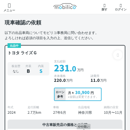
モビリコ
探す
ログイン
メニュー
現車確認の依頼
以下の出品車両についてモビリコ事務局に問い合わせます。
よろしければ必須の項目を入力の上、送信してください。
出品中
トヨタ ライズ G
支払総額
231
.0
板金歴
外装
内装
万円
B
S
なし
本体価格
諸費用
220
.0
11
.0
万円
万円
30,900
ローン
月々
円
参考
※金額は変更できます。
年式
走行距離
車検
出品地域
納期の目安
2024
2.7万km
27年6月
神奈川県
10月〜11月
中古車販売店の価格との比較
やや高い