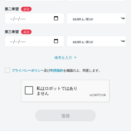
第二希望
必須
第三希望
必須
備考を入力
プライバシーポリシー
及び
利用規約
を確認の上、同意します。
If you
are a
human,
ignore
this
field
送信