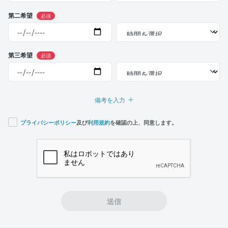
第二希望
必須
第三希望
必須
備考を入力
プライバシーポリシー
及び
利用規約
を確認の上、同意します。
If you
are a
human,
ignore
this
field
送信