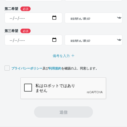
第二希望
必須
第三希望
必須
備考を入力
プライバシーポリシー
及び
利用規約
を確認の上、同意します。
If you
are a
human,
ignore
this
field
送信