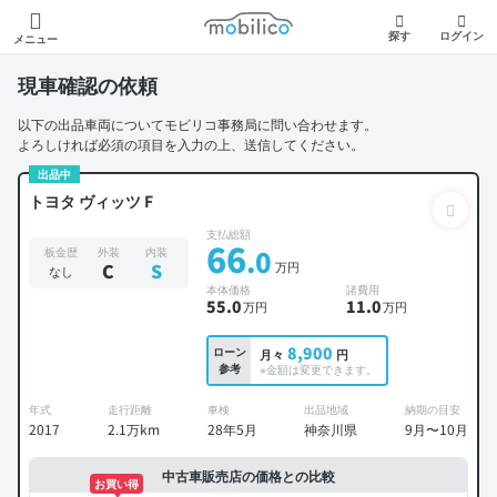
モビリコ
探す
ログイン
メニュー
現車確認の依頼
以下の出品車両についてモビリコ事務局に問い合わせます。
よろしければ必須の項目を入力の上、送信してください。
出品中
トヨタ ヴィッツ F
支払総額
66
.0
板金歴
外装
内装
万円
C
S
なし
本体価格
諸費用
55
.0
11
.0
万円
万円
8,900
ローン
月々
円
参考
※金額は変更できます。
年式
走行距離
車検
出品地域
納期の目安
2017
2.1万km
28年5月
神奈川県
9月〜10月
中古車販売店の価格との比較
お買い得