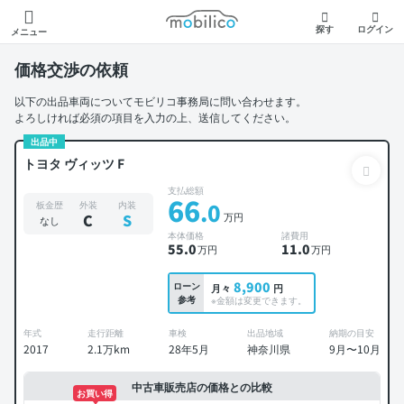
モビリコ
探す
ログイン
メニュー
価格交渉の依頼
以下の出品車両についてモビリコ事務局に問い合わせます。
よろしければ必須の項目を入力の上、送信してください。
出品中
トヨタ ヴィッツ F
支払総額
66
.0
板金歴
外装
内装
万円
C
S
なし
本体価格
諸費用
55
.0
11
.0
万円
万円
8,900
ローン
月々
円
参考
※金額は変更できます。
年式
走行距離
車検
出品地域
納期の目安
2017
2.1万km
28年5月
神奈川県
9月〜10月
中古車販売店の価格との比較
お買い得