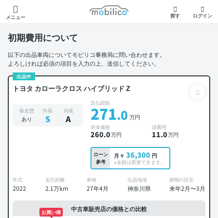
モビリコ
探す
ログイン
メニュー
初期費用について
以下の出品車両についてモビリコ事務局に問い合わせます。
よろしければ必須の項目を入力の上、送信してください。
出品中
トヨタ カローラクロス ハイブリッド Z
支払総額
271
.0
板金歴
外装
内装
万円
S
A
あり
本体価格
諸費用
260
.0
11
.0
万円
万円
36,300
ローン
月々
円
参考
※金額は変更できます。
年式
走行距離
車検
出品地域
納期の目安
2022
2.1万km
27年4月
神奈川県
来年2月〜3月
中古車販売店の価格との比較
お買い得