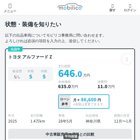
モビリコ
探す
ログイン
メニュー
状態・装備を知りたい
以下の出品車両についてモビリコ事務局に問い合わせます。
よろしければ必須の項目を入力の上、送信してください。
出品中
トヨタ アルファード Z
支払総額
646
.0
板金歴
外装
内装
万円
S
S
なし
本体価格
諸費用
635
.0
11
.0
万円
万円
86,600
ローン
月々
円
参考
※金額は変更できます。
年式
走行距離
車検
出品地域
納期の目安
2025
1.4万km
28年5月
神奈川県
12月〜1月
中古車販売店の価格との比較
平均相場