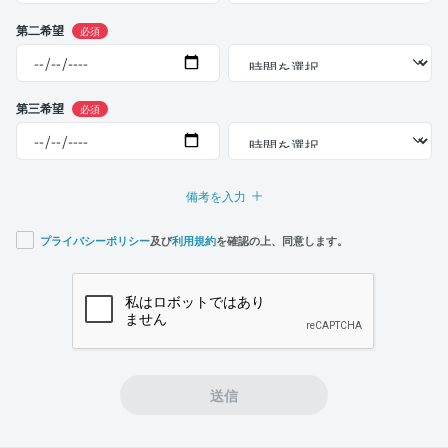
第二希望
必須
第三希望
必須
備考を入力
プライバシーポリシー
及び
利用規約
を確認の上、同意します。
If you
are a
human,
ignore
this
field
送信