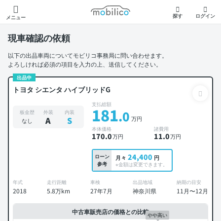
モビリコ
探す
ログイン
メニュー
現車確認の依頼
以下の出品車両についてモビリコ事務局に問い合わせます。
よろしければ必須の項目を入力の上、送信してください。
出品中
トヨタ シエンタ ハイブリッドG
支払総額
181
.0
板金歴
外装
内装
万円
A
S
なし
本体価格
諸費用
170
.0
11
.0
万円
万円
24,400
ローン
月々
円
参考
※金額は変更できます。
年式
走行距離
車検
出品地域
納期の目安
2018
5.8万km
27年7月
神奈川県
11月〜12月
中古車販売店の価格との比較
やや高い