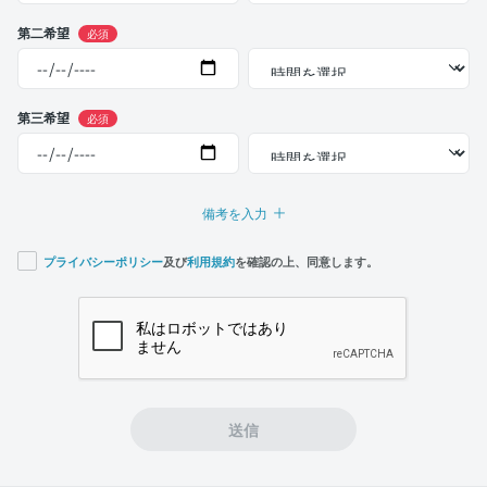
第二希望
必須
第三希望
必須
備考を入力
プライバシーポリシー
及び
利用規約
を確認の上、同意します。
If you
are a
human,
ignore
this
field
送信