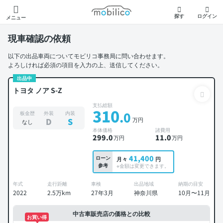
モビリコ
探す
ログイン
メニュー
現車確認の依頼
以下の出品車両についてモビリコ事務局に問い合わせます。
よろしければ必須の項目を入力の上、送信してください。
出品中
トヨタ ノア S-Z
支払総額
310
.0
板金歴
外装
内装
万円
D
S
なし
本体価格
諸費用
299
.0
11
.0
万円
万円
41,400
ローン
月々
円
参考
※金額は変更できます。
年式
走行距離
車検
出品地域
納期の目安
2022
2.5万km
27年3月
神奈川県
10月〜11月
中古車販売店の価格との比較
お買い得