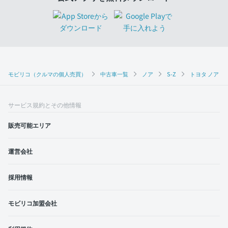
モビリコ（クルマの個人売買）
中古車一覧
ノア
S-Z
トヨタ ノア S
サービス規約とその他情報
販売可能エリア
運営会社
採用情報
モビリコ加盟会社