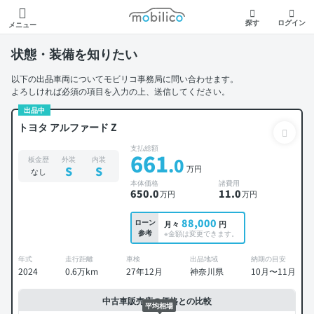
モビリコ
探す
ログイン
メニュー
状態・装備を知りたい
以下の出品車両についてモビリコ事務局に問い合わせます。
よろしければ必須の項目を入力の上、送信してください。
出品中
トヨタ アルファード Z
支払総額
661
.0
板金歴
外装
内装
万円
S
S
なし
本体価格
諸費用
650
.0
11
.0
万円
万円
88,000
ローン
月々
円
参考
※金額は変更できます。
年式
走行距離
車検
出品地域
納期の目安
2024
0.6万km
27年12月
神奈川県
10月〜11月
中古車販売店の価格との比較
平均相場