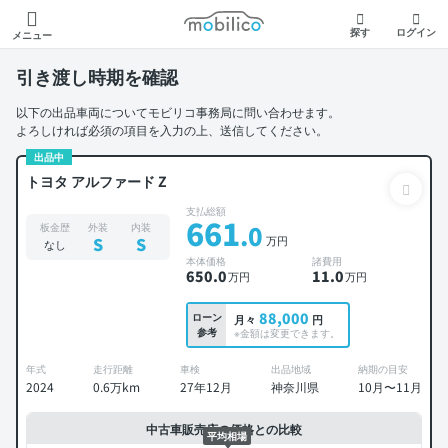
モビリコ
探す
ログイン
メニュー
引き渡し時期を確認
以下の出品車両についてモビリコ事務局に問い合わせます。
よろしければ必須の項目を入力の上、送信してください。
出品中
トヨタ アルファード Z
支払総額
661
.0
板金歴
外装
内装
万円
S
S
なし
本体価格
諸費用
650
.0
11
.0
万円
万円
88,000
ローン
月々
円
参考
※金額は変更できます。
年式
走行距離
車検
出品地域
納期の目安
2024
0.6万km
27年12月
神奈川県
10月〜11月
中古車販売店の価格との比較
平均相場